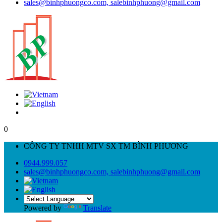
sales@binhphuongco.com, salebinhphuong@gmail.com
0
CÔNG TY TNHH MTV SX TM BÌNH PHƯƠNG
0944.999.057
sales@binhphuongco.com, salebinhphuong@gmail.com
Powered by
Translate