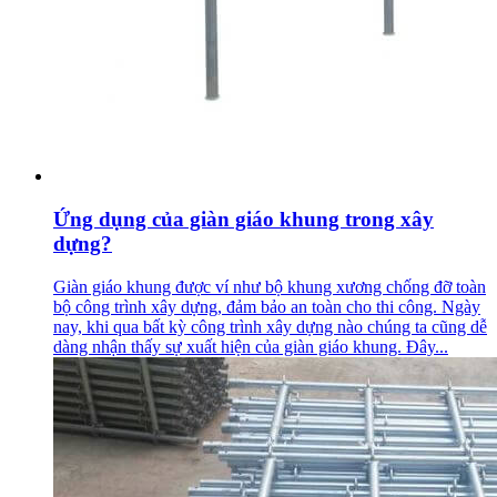
Ứng dụng của giàn giáo khung trong xây
dựng?
Giàn giáo khung được ví như bộ khung xương chống đỡ toàn
bộ công trình xây dựng, đảm bảo an toàn cho thi công. Ngày
nay, khi qua bất kỳ công trình xây dựng nào chúng ta cũng dễ
dàng nhận thấy sự xuất hiện của giàn giáo khung. Đây...