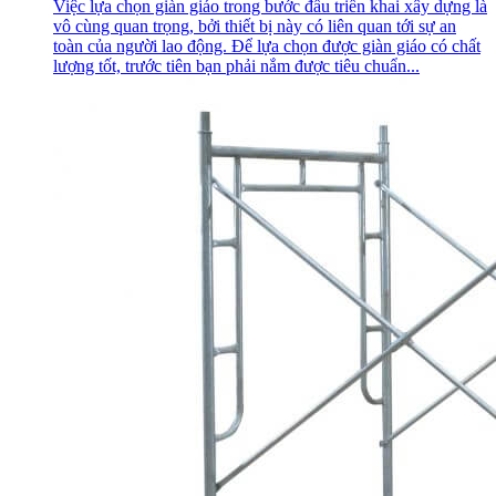
Việc lựa chọn giàn giáo trong bước đầu triển khai xây dựng là
vô cùng quan trọng, bởi thiết bị này có liên quan tới sự an
toàn của người lao động. Để lựa chọn được giàn giáo có chất
lượng tốt, trước tiên bạn phải nắm được tiêu chuẩn...