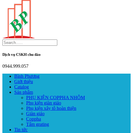
Dịch vụ CSKH chu đáo
0944.999.057
Bình Phương
Giới thiệu
Catalog
Sản phẩm
PHỤ KIỆN COPPHA NHÔM
Phụ kiện giàn giáo
Phụ kiện xây tô hoàn thiện
Giàn giáo
Coppha
Tấm grating
Tin tức