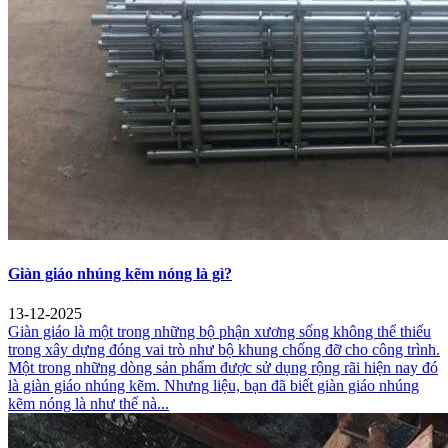
Giàn giáo nhúng kẽm nóng là gì?
13-12-2025
Giàn giáo là một trong những bộ phận xương sống không thể thiếu
trong xây dựng đóng vai trò như bộ khung chống đỡ cho công trình.
Một trong những dòng sản phẩm được sử dụng rộng rãi hiện nay đó
là giàn giáo nhúng kẽm. Nhưng liệu, bạn đã biết giàn giáo nhúng
kẽm nóng là như thế nà...