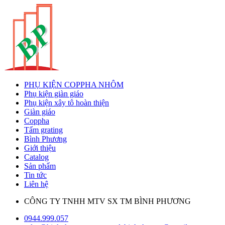
PHỤ KIỆN COPPHA NHÔM
Phụ kiện giàn giáo
Phụ kiện xây tô hoàn thiện
Giàn giáo
Coppha
Tấm grating
Bình Phương
Giới thiệu
Catalog
Sản phẩm
Tin tức
Liên hệ
CÔNG TY TNHH MTV SX TM BÌNH PHƯƠNG
0944.999.057