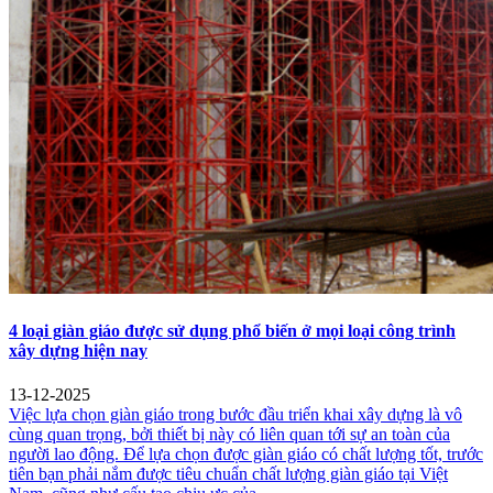
4 loại giàn giáo được sử dụng phổ biến ở mọi loại công trình
xây dựng hiện nay
13-12-2025
Việc lựa chọn giàn giáo trong bước đầu triển khai xây dựng là vô
cùng quan trọng, bởi thiết bị này có liên quan tới sự an toàn của
người lao động. Để lựa chọn được giàn giáo có chất lượng tốt, trước
tiên bạn phải nắm được tiêu chuẩn chất lượng giàn giáo tại Việt