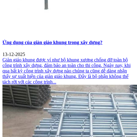
Ứng dụng của giàn giáo khung trong xây dựng?
13-12-2025
Giàn giáo khung được ví như bộ khung xương chống đỡ toàn bộ
công trình xây dựng, đảm bảo an toàn cho thi công. Ngày nay, khi
qua bất kỳ công trình xây dựng nào chúng ta cũng dễ dàng nhận
thấy sự xuất hiện của giàn giáo khung. Đây là bộ phận không thể
tách rời với các công trình...