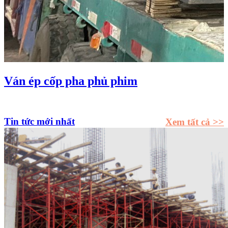
Ván ép cốp pha phủ phim
Tin tức mới nhất
Xem tất cả >>