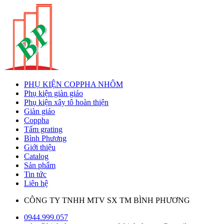
PHỤ KIỆN COPPHA NHÔM
Phụ kiện giàn giáo
Phụ kiện xây tô hoàn thiện
Giàn giáo
Coppha
Tấm grating
Bình Phương
Giới thiệu
Catalog
Sản phẩm
Tin tức
Liên hệ
CÔNG TY TNHH MTV SX TM BÌNH PHƯƠNG
0944.999.057