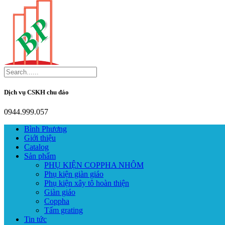
Dịch vụ CSKH chu đáo
0944.999.057
Bình Phương
Giới thiệu
Catalog
Sản phẩm
PHỤ KIỆN COPPHA NHÔM
Phụ kiện giàn giáo
Phụ kiện xây tô hoàn thiện
Giàn giáo
Coppha
Tấm grating
Tin tức