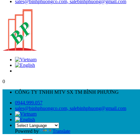
sales@binhphuongco.com, salebinhphuong@gmail.com
0
CÔNG TY TNHH MTV SX TM BÌNH PHƯƠNG
0944.999.057
sales@binhphuongco.com, salebinhphuong@gmail.com
Powered by
Translate