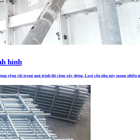
nh hình
ng rộng rãi trong quá trình thi công xây dựng. Loại cốp pha này mang nhiều ư