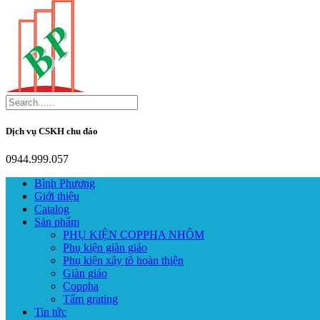
Dịch vụ CSKH chu đáo
0944.999.057
Bình Phương
Giới thiệu
Catalog
Sản phẩm
PHỤ KIỆN COPPHA NHÔM
Phụ kiện giàn giáo
Phụ kiện xây tô hoàn thiện
Giàn giáo
Coppha
Tấm grating
Tin tức