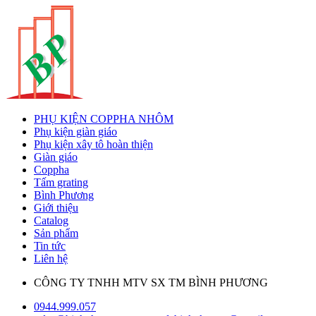
PHỤ KIỆN COPPHA NHÔM
Phụ kiện giàn giáo
Phụ kiện xây tô hoàn thiện
Giàn giáo
Coppha
Tấm grating
Bình Phương
Giới thiệu
Catalog
Sản phẩm
Tin tức
Liên hệ
CÔNG TY TNHH MTV SX TM BÌNH PHƯƠNG
0944.999.057