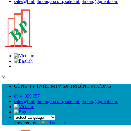
sales@binhphuongco.com, salebinhphuong@gmail.com
0
CÔNG TY TNHH MTV SX TM BÌNH PHƯƠNG
0944.999.057
sales@binhphuongco.com, salebinhphuong@gmail.com
Powered by
Translate