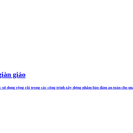
giàn giáo
c sử dụng rộng rãi trong các công trình xây dựng nhằm bảo đảm an toàn cho quá 