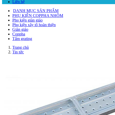
Liên hệ
DANH MỤC SẢN PHẨM
PHỤ KIỆN COPPHA NHÔM
Phụ kiện giàn giáo
Phụ kiện xây tô hoàn thiện
Giàn giáo
Coppha
Tấm grating
Trang chủ
Tin tức